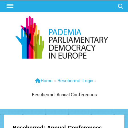
Ga
Zoek 
naar
de
inhoud
PAD
Parliam
Democr
Eur
Home
»
Beschermd: Login
»
Beschermd: Annual Conferences
Beschermd: Annual Conferences